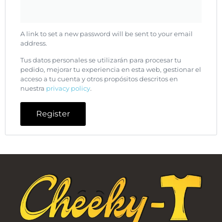
A link to set a new password will be sent to your email
address.
Tus datos personales se utilizarán para procesar tu
pedido, mejorar tu experiencia en esta web, gestionar el
acceso a tu cuenta y otros propósitos descritos en
nuestra
privacy policy
.
Register